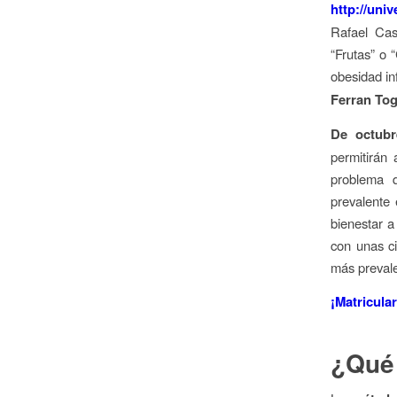
http://uni
Rafael Cas
“Frutas” o 
obesidad in
Ferran Tog
De octub
permitirán 
problema 
prevalente 
bienestar a
con unas ci
más prevale
¡Matricula
¿Qué