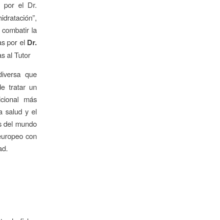
 por el Dr.
dratación”,
 combatir la
s por el
Dr.
s al Tutor
diversa que
de tratar un
ricional más
a salud y el
es del mundo
 europeo con
ad.