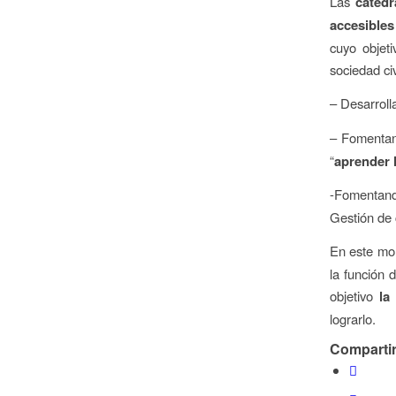
Las
cátedr
accesibles
cuyo objeti
sociedad civ
– Desarroll
– Fomenta
“
aprender 
-Fomentan
Gestión de 
En este mom
la función 
objetivo
la
lograrlo.
Compartir