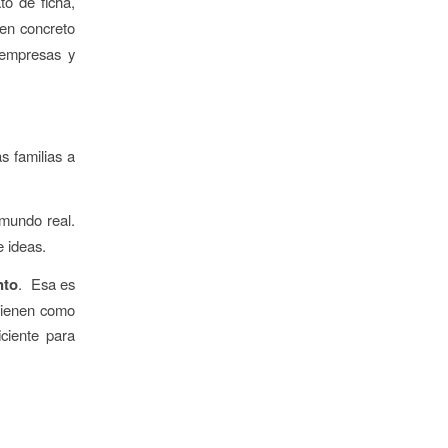
o de ficha,
en concreto
, empresas y
as familias a
 mundo real.
e ideas.
nto
. Esa es
 tienen como
ciente para