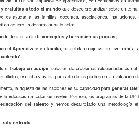
as de la UP
son espacios de aprendizaje, con contenidos en format
 y gratuitas a todo el mundo
que desee profundizar sobre un tema 
vo es ayudar a las familias, docentes, asociaciones, instituciones
il en general, a desarrollar su talento:
ando de una serie de
conceptos y herramientas propias;
ndo el
Aprendizaje en familia
, con el claro objetivo de involucrar a l
haciendo
”;
do el
trabajo en equipo
, solución de problemas relacionados con el
conflictos, escucha y ayuda por parte de los padres en la evaluación d
ento, la riqueza de las naciones es su capacidad para
generar tale
de la educación a todos los niveles. Por eso, los programas de la UP
 educación del talento
y hemos desarrollado una metodología efi
 esta entrada