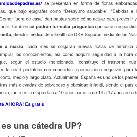
versidaddepadres.es/
se presentan en forma de fichas elaboradas
as, que bajo epígrafes como “Desayuno saludable”, “Bebidas e hi
“Comer fuera de casa” dan pautas sobre cómo actuar para prevenir y
fantil. También
se podrán formular preguntas
que serán respondida
netta
, director médico de e-health de DKV Seguros mediante las Nota
re a marzo
, cada mes se colgarán nuevas fichas de temática 
ampliar los conocimientos, así como adquirir seguridad a la hora 
que, según el estudio mencionado,
“
constituye el trastorno nut
en la edad pediátrica con conocidas repercusiones negativas para l
 corto, medio y largo plazo. Actualmente, España es uno de los país
fras más elevadas de sobrepeso y obesidad infantil, siendo el país
ncia, tanto en la etapa de 5 a 10 años como la de 14 a 17 años de ed
rte AHORA! Es gratis
 es una
cátedra
UP?