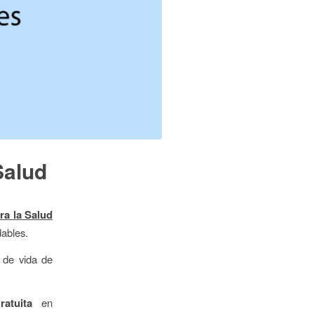
Salud
a la Salud
dables.
o de vida de
atuita
en