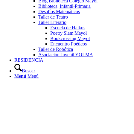
Blog Biblioteca Colegio Mayol
Biblioteca, Infantil-Primaria
Desafíos Matemáticos
Taller de Teatro
Taller Literario
Escuela de Haikus
Poetry Slam Mayol
Bookcrossing Mayol
Encuentro Poéticos
Taller de Robótica
Asociación Juvenil YOLMA
RESIDENCIA
Buscar
Menú
Menú