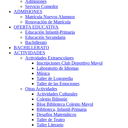
Admisiones
Servicio Comedor
ADMISIONES
Matrícula Nuevos Alumnos
Renovación de Matrícula
OFERTA EDUCATIVA
Educación Infantil-Primaria
Educación Secundaria
Bachillerato
BACHILLERATO
ACTIVIDADES
Actividades Extraescolares
Inscripciones Club Deportivo Mayol
Laboratorio de Idiomas
Música
Taller de Logopedia
Taller de las Emociones
Otras Actividades
Actividades Culturales
Colegio Bilingüe
Blog Biblioteca Colegio Mayol
Biblioteca, Infantil-Primaria
Desafíos Matemáticos
Taller de Teatro
Taller Literario