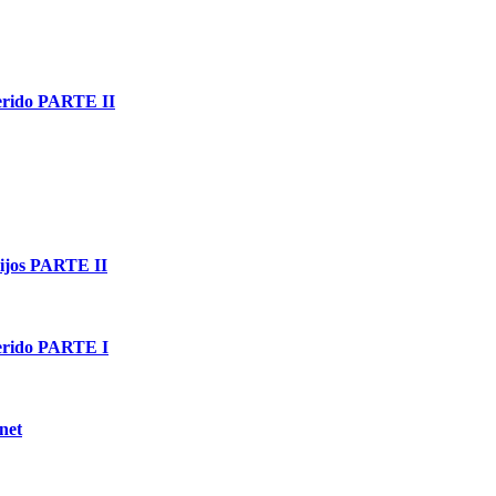
erido PARTE II
hijos PARTE II
erido PARTE I
net