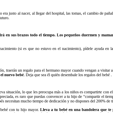
 era justo al nacer, al llegar del hospital, las tomas, el cambio de p
uturo.
drá en sus brazos todo el tiempo. Los pequeños duermen y maman
miento (si es que no estuvo en el nacimiento), pídele ayuda en la pr
ción, traerán un regalo para el hermano mayor cuando vengan a visitar 
 el nuevo bebé
. Deja que sea él quién desembale los regalos del bebé .
eva situación, lo que les preocupa más a los niños es compartirte con 
reciada, es raro que puedas convencer a tu hijo de “compartir el tie
bés necesitan mucho tiempo de dedicación y no dispones del 200% de ti
 bebé con tu hijo mayor.
Lleva a tu bebé en una bandolera que te 