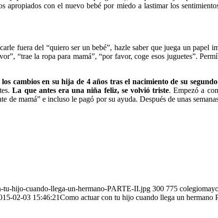
os apropiados con el nuevo bebé por miedo a lastimar los sentimientos
acarle fuera del “quiero ser un bebé”, hazle saber que juega un papel im
avor”, “trae la ropa para mamá”, “por favor, coge esos juguetes”. Permí
os cambios en su hija de 4 años tras el nacimiento de su segundo
tes.
La que antes era una niña feliz, se volvió triste
. Empezó a cont
nte de mamá” e incluso le pagó por su ayuda. Después de unas semanas
n-tu-hijo-cuando-llega-un-hermano-PARTE-II.jpg
300
775
colegiomayo
015-02-03 15:46:21
Como actuar con tu hijo cuando llega un hermano