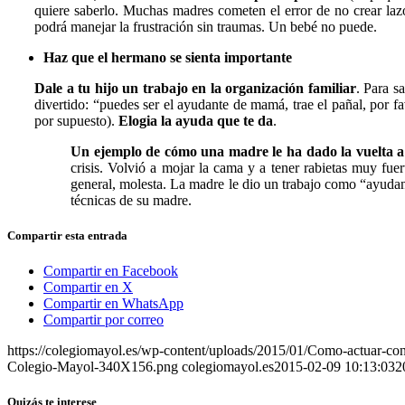
quiere saberlo. Muchas madres cometen el error de no crear laz
podrá manejar la frustración sin traumas. Un bebé no puede.
Haz que el hermano se sienta importante
Dale a tu hijo un trabajo en la organización familiar
. Para s
divertido: “puedes ser el ayudante de mamá, trae el pañal, por f
por supuesto).
Elogia la ayuda que te da
.
Un ejemplo de cómo una madre le ha dado la vuelta a l
crisis. Volvió a mojar la cama y a tener rabietas muy fuer
general, molesta. La madre le dio un trabajo como “ayuda
técnicas de su madre.
Compartir esta entrada
Compartir en Facebook
Compartir en X
Compartir en WhatsApp
Compartir por correo
https://colegiomayol.es/wp-content/uploads/2015/01/Como-actuar-co
Colegio-Mayol-340X156.png
colegiomayol.es
2015-02-09 10:13:03
2
Quizás te interese