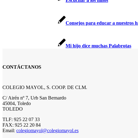
Escuchar a los niños
Consejos para educar a nuestros hi
Mi hijo dice muchas Palabrotas
CONTÁCTANOS
COLEGIO MAYOL, S. COOP. DE CLM.
C/ Airén nº 7, Urb San Bernardo
45004, Toledo
TOLEDO
TLF: 925 22 07 33
FAX: 925 22 20 84
Email:
colegiomayol@colegiomayol.es