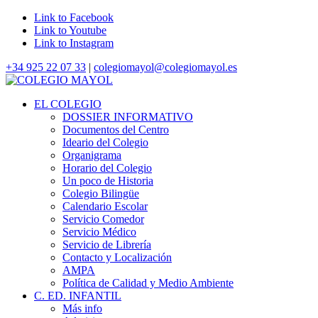
Link to Facebook
Link to Youtube
Link to Instagram
+34 925 22 07 33
|
colegiomayol@colegiomayol.es
EL COLEGIO
DOSSIER INFORMATIVO
Documentos del Centro
Ideario del Colegio
Organigrama
Horario del Colegio
Un poco de Historia
Colegio Bilingüe
Calendario Escolar
Servicio Comedor
Servicio Médico
Servicio de Librería
Contacto y Localización
AMPA
Política de Calidad y Medio Ambiente
C. ED. INFANTIL
Más info