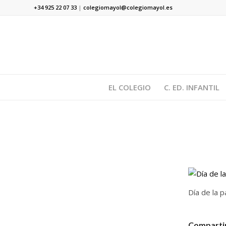
+34 925 22 07 33
|
colegiomayol@colegiomayol.es
EL COLEGIO
C. ED. INFANTIL
Día de la 
Compartir