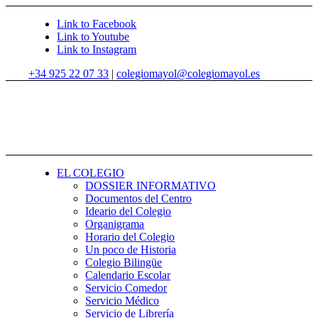
Link to Facebook
Link to Youtube
Link to Instagram
+34 925 22 07 33
|
colegiomayol@colegiomayol.es
EL COLEGIO
DOSSIER INFORMATIVO
Documentos del Centro
Ideario del Colegio
Organigrama
Horario del Colegio
Un poco de Historia
Colegio Bilingüe
Calendario Escolar
Servicio Comedor
Servicio Médico
Servicio de Librería