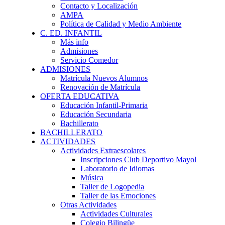
Contacto y Localización
AMPA
Política de Calidad y Medio Ambiente
C. ED. INFANTIL
Más info
Admisiones
Servicio Comedor
ADMISIONES
Matrícula Nuevos Alumnos
Renovación de Matrícula
OFERTA EDUCATIVA
Educación Infantil-Primaria
Educación Secundaria
Bachillerato
BACHILLERATO
ACTIVIDADES
Actividades Extraescolares
Inscripciones Club Deportivo Mayol
Laboratorio de Idiomas
Música
Taller de Logopedia
Taller de las Emociones
Otras Actividades
Actividades Culturales
Colegio Bilingüe