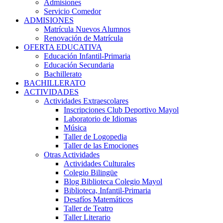
Admisiones
Servicio Comedor
ADMISIONES
Matrícula Nuevos Alumnos
Renovación de Matrícula
OFERTA EDUCATIVA
Educación Infantil-Primaria
Educación Secundaria
Bachillerato
BACHILLERATO
ACTIVIDADES
Actividades Extraescolares
Inscripciones Club Deportivo Mayol
Laboratorio de Idiomas
Música
Taller de Logopedia
Taller de las Emociones
Otras Actividades
Actividades Culturales
Colegio Bilingüe
Blog Biblioteca Colegio Mayol
Biblioteca, Infantil-Primaria
Desafíos Matemáticos
Taller de Teatro
Taller Literario