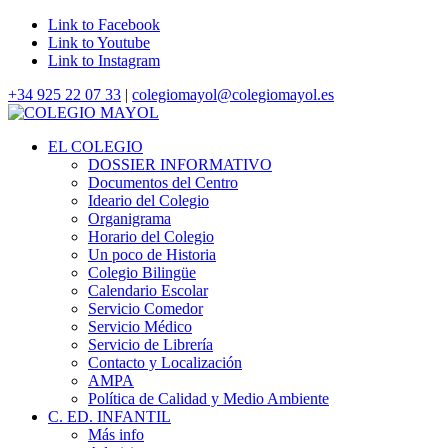
Link to Facebook
Link to Youtube
Link to Instagram
+34 925 22 07 33
|
colegiomayol@colegiomayol.es
EL COLEGIO
DOSSIER INFORMATIVO
Documentos del Centro
Ideario del Colegio
Organigrama
Horario del Colegio
Un poco de Historia
Colegio Bilingüe
Calendario Escolar
Servicio Comedor
Servicio Médico
Servicio de Librería
Contacto y Localización
AMPA
Política de Calidad y Medio Ambiente
C. ED. INFANTIL
Más info