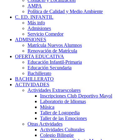
Contacto y Localización
AMPA
Política de Calidad y Medio Ambiente
C. ED. INFANTIL
Más info
Admisiones
Servicio Comedor
ADMISIONES
Matrícula Nuevos Alumnos
Renovación de Matrícula
OFERTA EDUCATIVA
Educación Infantil-Primaria
Educación Secundaria
Bachillerato
BACHILLERATO
ACTIVIDADES
Actividades Extraescolares
Inscripciones Club Deportivo Mayol
Laboratorio de Idiomas
Música
Taller de Logopedia
Taller de las Emociones
Otras Actividades
Actividades Culturales
Colegio Bilingüe