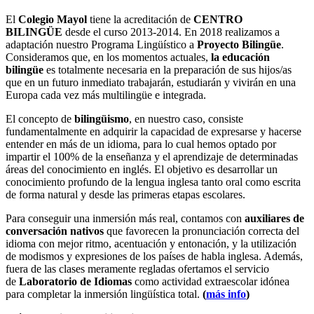
El
Colegio Mayol
tiene la acreditación de
CENTRO
BILINGÜE
desde el curso 2013-2014. En 2018 realizamos a
adaptación nuestro Programa Lingüístico a
Proyecto Bilingüe
.
Consideramos que, en los momentos actuales,
la educación
bilingüe
es totalmente necesaria en la preparación de sus hijos/as
que en un futuro inmediato trabajarán, estudiarán y vivirán en una
Europa cada vez más multilingüe e integrada.
El concepto de
bilingüismo
, en nuestro caso, consiste
fundamentalmente en adquirir la capacidad de expresarse y hacerse
entender en más de un idioma, para lo cual hemos optado por
impartir el 100% de la enseñanza y el aprendizaje de determinadas
áreas del conocimiento en inglés. El objetivo es desarrollar un
conocimiento profundo de la lengua inglesa tanto oral como escrita
de forma natural y desde las primeras etapas escolares.
Para conseguir una inmersión más real, contamos con
auxiliares de
conversación nativos
que favorecen la pronunciación correcta del
idioma con mejor ritmo, acentuación y entonación, y la utilización
de modismos y expresiones de los países de habla inglesa. Además,
fuera de las clases meramente regladas ofertamos el servicio
de
Laboratorio de Idiomas
como actividad extraescolar idónea
para completar la inmersión lingüística total.
(
más info
)