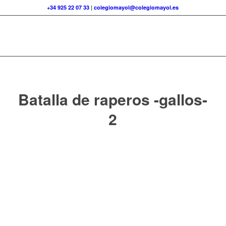
+34 925 22 07 33
|
colegiomayol@colegiomayol.es
Batalla de raperos -gallos-
2