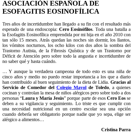
ASOCIACIÓN ESPAÑOLA DE
ESOFAGITIS EOSINOFÍLICA
Tres años de incertidumbre han llegado a su fin con el resultado más
esperado de una endoscopia:
Cero Eosinófilos
. Toda una batalla a
la Esofagitis Eosinofílica emprendida por mi hija en el año 2010 con
tan sólo 15 meses. Atrás quedan las noches sin dormir, los llantos,
los vómitos nocturnos, los ocho kilos con dos años la sombra del
Trastorno Autista, de la Fibrosis Quística y de un Trastorno por
Déficit de Atención pero sobre todo la angustia e incertidumbre de
no saber qué y hasta cuándo.
… Y aunque la verdadera campeona de todo esto es una niña de
cinco años y medio no puedo restar importancia a los que a diario
han contribuido al buen seguimiento de la dieta de Lidia.
Gracias al
Servicio de Comedor del
Colegio Mayol
de Toledo
, a quienes
cocinan y controlan la mesa de niños alérgicos pero sobre todo a dos
personas “
Laura y María Jesús
” porque parte de esos
Cero Eos
se
deben a su vigilancia y seguimiento. Lo triste es que cumplir con
una necesidad nutricional en un centro escolar sea una opción
cuando debería ser obligatorio porque nadie que yo sepa, elige ser
alérgico a alimentos…
Cristina Parra