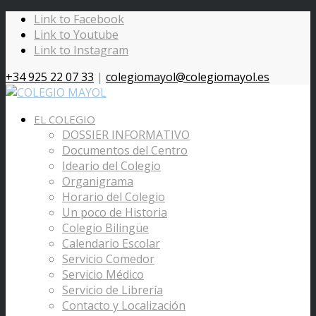
Link to Facebook
Link to Youtube
Link to Instagram
+34 925 22 07 33
|
colegiomayol@colegiomayol.es
EL COLEGIO
DOSSIER INFORMATIVO
Documentos del Centro
Ideario del Colegio
Organigrama
Horario del Colegio
Un poco de Historia
Colegio Bilingüe
Calendario Escolar
Servicio Comedor
Servicio Médico
Servicio de Librería
Contacto y Localización