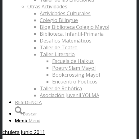
Otras Actividades
Actividades Culturales
Colegio Bilingüe
Blog Biblioteca Colegio Mayol
Biblioteca, Infantil-Primaria
Desafíos Matemáticos
Taller de Teatro
Taller Literario
Escuela de Haikus
Poetry Slam Mayol
Bookcrossing Mayol
Encuentro Poéticos
Taller de Robótica
Asociación Juvenil YOLMA
RESIDENCIA
Buscar
Menú
Menú
chuleta junio 2011