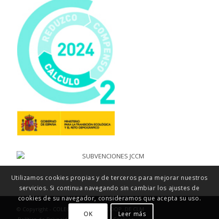
Utilizamos cookies propias y de terceros para mejorar nuestros
servicios. Si continua navegando sin cambiar los ajustes de
cookies de su navegador, consideramos que acepta su uso.
© Copyright - COLEGIO MAYOL, S. COOP. DE CLM
OK
Leer más