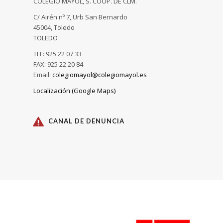
COLEGIO MAYOL, S. COOP. DE CLM.
C/ Airén nº 7, Urb San Bernardo
45004, Toledo
TOLEDO
TLF: 925 22 07 33
FAX: 925 22 20 84
Email:
colegiomayol@colegiomayol.es
Localización (Google Maps)
CANAL DE DENUNCIA