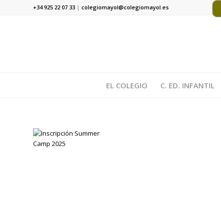
+34 925 22 07 33
|
colegiomayol@colegiomayol.es
EL COLEGIO
C. ED. INFANTIL