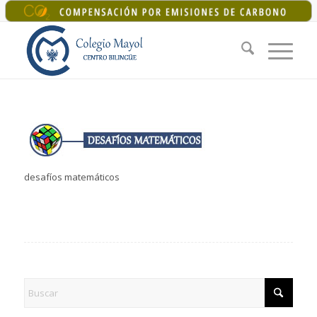
+34 925 22 07 33
|
colegiomayol@colegiomayol.es
desafíos matemáticos