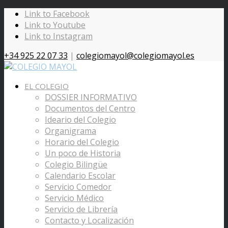
Link to Facebook
Link to Youtube
Link to Instagram
+34 925 22 07 33
|
colegiomayol@colegiomayol.es
EL COLEGIO
DOSSIER INFORMATIVO
Documentos del Centro
Ideario del Colegio
Organigrama
Horario del Colegio
Un poco de Historia
Colegio Bilingüe
Calendario Escolar
Servicio Comedor
Servicio Médico
Servicio de Librería
Contacto y Localización