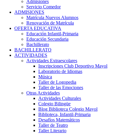
Admisiones
Servicio Comedor
ADMISIONES
Matrícula Nuevos Alumnos
Renovación de Matrícula
OFERTA EDUCATIVA
Educación Infantil-Primaria
Educación Secundaria
Bachillerato
BACHILLERATO
ACTIVIDADES
Actividades Extraescolares
Inscripciones Club Deportivo Mayol
Laboratorio de Idiomas
Música
Taller de Logopedia
Taller de las Emociones
Otras Actividades
Actividades Culturales
Colegio Bilingüe
Blog Biblioteca Colegio Mayol
Biblioteca, Infantil-Primaria
Desafíos Matemáticos
Taller de Teatro
Taller Literario