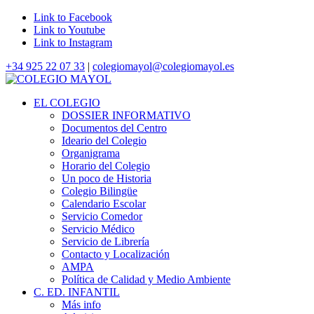
Link to Facebook
Link to Youtube
Link to Instagram
+34 925 22 07 33
|
colegiomayol@colegiomayol.es
EL COLEGIO
DOSSIER INFORMATIVO
Documentos del Centro
Ideario del Colegio
Organigrama
Horario del Colegio
Un poco de Historia
Colegio Bilingüe
Calendario Escolar
Servicio Comedor
Servicio Médico
Servicio de Librería
Contacto y Localización
AMPA
Política de Calidad y Medio Ambiente
C. ED. INFANTIL
Más info