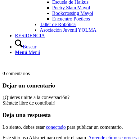
Escuela de Haikus
Poetry Slam Mayol
Bookcrossing Mayol
Encuentro Poéticos
Taller de Robótica
Asociación Juvenil YOLMA
RESIDENCIA
Buscar
Menú
Menú
0
comentarios
Dejar un comentario
¿Quieres unirte a la conversación?
Siéntete libre de contribuir!
Deja una respuesta
Lo siento, debes estar
conectado
para publicar un comentario.
Este sitio usa Akismet para reducir el spam.
Aprende cómo se procesan