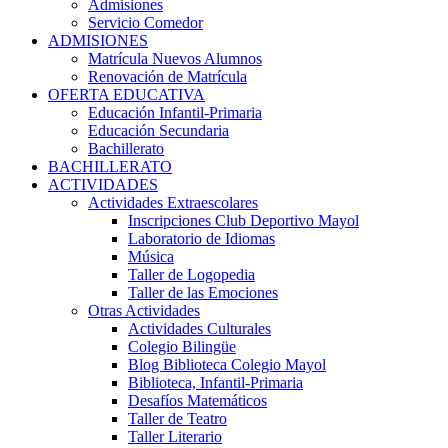
Admisiones
Servicio Comedor
ADMISIONES
Matrícula Nuevos Alumnos
Renovación de Matrícula
OFERTA EDUCATIVA
Educación Infantil-Primaria
Educación Secundaria
Bachillerato
BACHILLERATO
ACTIVIDADES
Actividades Extraescolares
Inscripciones Club Deportivo Mayol
Laboratorio de Idiomas
Música
Taller de Logopedia
Taller de las Emociones
Otras Actividades
Actividades Culturales
Colegio Bilingüe
Blog Biblioteca Colegio Mayol
Biblioteca, Infantil-Primaria
Desafíos Matemáticos
Taller de Teatro
Taller Literario