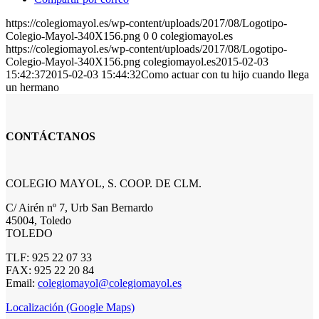
https://colegiomayol.es/wp-content/uploads/2017/08/Logotipo-
Colegio-Mayol-340X156.png
0
0
colegiomayol.es
https://colegiomayol.es/wp-content/uploads/2017/08/Logotipo-
Colegio-Mayol-340X156.png
colegiomayol.es
2015-02-03
15:42:37
2015-02-03 15:44:32
Como actuar con tu hijo cuando llega
un hermano
CONTÁCTANOS
COLEGIO MAYOL, S. COOP. DE CLM.
C/ Airén nº 7, Urb San Bernardo
45004, Toledo
TOLEDO
TLF: 925 22 07 33
FAX: 925 22 20 84
Email:
colegiomayol@colegiomayol.es
Localización (Google Maps)