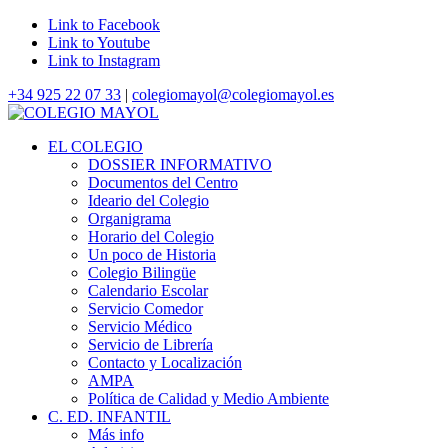
Link to Facebook
Link to Youtube
Link to Instagram
+34 925 22 07 33
|
colegiomayol@colegiomayol.es
EL COLEGIO
DOSSIER INFORMATIVO
Documentos del Centro
Ideario del Colegio
Organigrama
Horario del Colegio
Un poco de Historia
Colegio Bilingüe
Calendario Escolar
Servicio Comedor
Servicio Médico
Servicio de Librería
Contacto y Localización
AMPA
Política de Calidad y Medio Ambiente
C. ED. INFANTIL
Más info