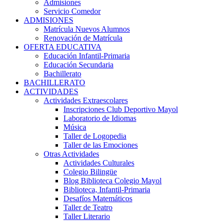
Admisiones
Servicio Comedor
ADMISIONES
Matrícula Nuevos Alumnos
Renovación de Matrícula
OFERTA EDUCATIVA
Educación Infantil-Primaria
Educación Secundaria
Bachillerato
BACHILLERATO
ACTIVIDADES
Actividades Extraescolares
Inscripciones Club Deportivo Mayol
Laboratorio de Idiomas
Música
Taller de Logopedia
Taller de las Emociones
Otras Actividades
Actividades Culturales
Colegio Bilingüe
Blog Biblioteca Colegio Mayol
Biblioteca, Infantil-Primaria
Desafíos Matemáticos
Taller de Teatro
Taller Literario