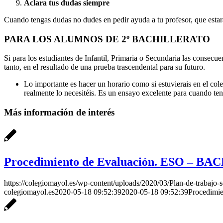
Aclara tus dudas siempre
Cuando tengas dudas no dudes en pedir ayuda a tu profesor, que estará
PARA LOS ALUMNOS DE 2º BACHILLERATO
Si para los estudiantes de Infantil, Primaria o Secundaria las consecue
tanto, en el resultado de una prueba trascendental para su futuro.
Lo importante es hacer un horario como si estuvierais en el co
realmente lo necesitéis. Es un ensayo excelente para cuando ten
Más información de interés
Procedimiento de Evaluación. ESO – 
https://colegiomayol.es/wp-content/uploads/2020/03/Plan-de-trabajo-s
colegiomayol.es
2020-05-18 09:52:39
2020-05-18 09:52:39
Procedimi