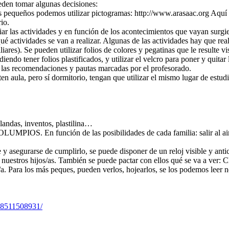
ueden tomar algunas decisiones:
más pequeños podemos utilizar pictogramas: http://www.arasaac.org Aquí
io.
riar las actividades y en función de los acontecimientos que vayan surgi
ué actividades se van a realizar. Algunas de las actividades hay que real
ares). Se pueden utilizar folios de colores y pegatinas que le resulte vis
endo tener folios plastificados, y utilizar el velcro para poner y quita
ir las recomendaciones y pautas marcadas por el profesorado.
n aula, pero sí dormitorio, tengan que utilizar el mismo lugar de estud
blandas, inventos, plastilina…
. En función de las posibilidades de cada familia: salir al aire li
e y asegurarse de cumplirlo, se puede disponer de un reloj visible y ant
nuestros hijos/as. También se puede pactar con ellos qué se va a ver: C
/a. Para los más peques, pueden verlos, hojearlos, se los podemos leer n
78511508931/