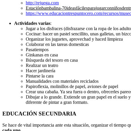
http://rejuega.com
Estaciónbambalina-70ideasfácilesparajugarconniñosdent
https://www.educaciontrespuntocero.com/recursos/museos-
Actividades varias
:
Jugar a los disfraces (disfrazarse con la ropa de los adulto
Cocinar: hacer un pastel sencillito, unas galletas, un bi
Organizar los juguetes, aprovechad y haced limpieza
Colaborar en las tareas domesticas
Pasatiempos
Ginkanas en casa
Búsqueda del tesoro en casa
Realizar un teatro
Hacer jardinería
Pintarse la cara
Manualidades con materiales reciclados
Papiroflexia, molinillos de papel, aviones de papel
Crear una cabaña. Ya sea fuera o dentro, ofrecerles pareo
Dibujar a lo grande. Extiende un gran papel en el suelo y
diferente de pintar a gran formato.
EDUCACIÓN SECUNDARIA
Se hace de vital importancia ante esta situación, organizar el tiempo 
cada uno
.