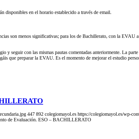
n disponibles en el horario establecido a través de email.
ncias son menos significativas; para los de Bachillerato, con la EVAU a t
legio y seguir con las mismas pautas comentadas anteriormente. La part
gáis que preparar la EVAU. Es el momento de mejorar el estudio persona
BACHILLERATO
ecundaria.jpg
447
892
colegiomayol.es
https://colegiomayol.es/wp-c
ento de Evaluación. ESO – BACHILLERATO