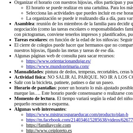
Organizar el horario con nuestros hijos/as, ellos participan y p
El horario se puede realizar en una cartulina. Para los 
Selecciona las actividades que puedes incluir en ese horar
La organización se puede ir realizando día a día, para va
Asamblea
: reunión de los miembros de la familia para decidir q
negociación (como las tareas escolares o responsabilidades famili
con pictogramas, conviene tenerlos impresos y plastificados, pudi
Tareas escolares
: en función de la edad de los niños/as: Segu
El cierre de colegios puede hacer que hermanos que no comparte
nuestros hijos/as, fijando las metas y tareas de ese día.
Algunas páginas web de consulta para sacar recursos:
https://www.orientacionandujar.es/
https://www.mundoprimaria.com/
Manualidades
: pintura de dedos, temperas, recortables, ceras 
Actividad física
: NO SALIR AL PARQUE. NO IR A LOS COLUMPIOS
Salir con la bicicleta, patinete, patines o dar un paseo.
Horario de pantallas
: poner un horario lo más ajustado posibl
marque las…. Este horario puede consensuarse o realizarse con 
Momento de lectura
. El tiempo variará según la edad del niño
pequeño resumen o esquema.
Algunas web interesantes
:
https://www.mistrucosparaeducar.com/producto/plan-b
https://m.facebook.com/214034615285638/videos/6267
https://familiaycole.com
http://www.ceiploreto.es