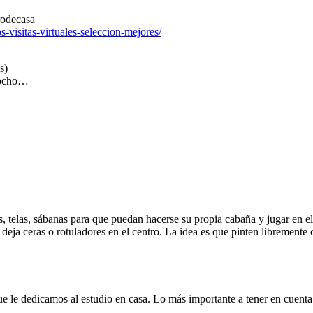
rodecasa
visitas-virtuales-seleccion-mejores/
s)
zcocho…
s, telas, sábanas para que puedan hacerse su propia cabaña y jugar en el
 deja ceras o rotuladores en el centro. La idea es que pinten libremente
que le dedicamos al estudio en casa. Lo más importante a tener en cuent