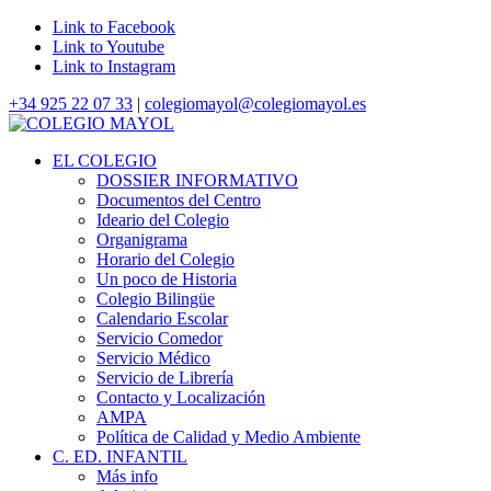
Link to Facebook
Link to Youtube
Link to Instagram
+34 925 22 07 33
|
colegiomayol@colegiomayol.es
EL COLEGIO
DOSSIER INFORMATIVO
Documentos del Centro
Ideario del Colegio
Organigrama
Horario del Colegio
Un poco de Historia
Colegio Bilingüe
Calendario Escolar
Servicio Comedor
Servicio Médico
Servicio de Librería
Contacto y Localización
AMPA
Política de Calidad y Medio Ambiente
C. ED. INFANTIL
Más info