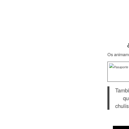
Os animamos
Tambi
que 
chulí