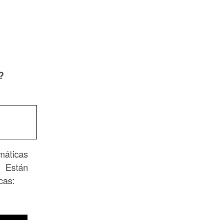
?
áticas
. Están
cas: