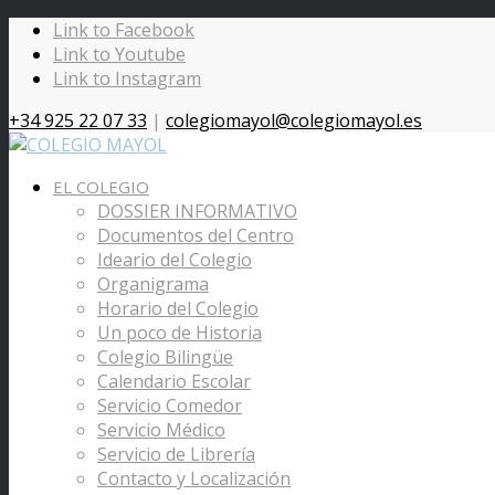
Link to Facebook
Link to Youtube
Link to Instagram
+34 925 22 07 33
|
colegiomayol@colegiomayol.es
EL COLEGIO
DOSSIER INFORMATIVO
Documentos del Centro
Ideario del Colegio
Organigrama
Horario del Colegio
Un poco de Historia
Colegio Bilingüe
Calendario Escolar
Servicio Comedor
Servicio Médico
Servicio de Librería
Contacto y Localización