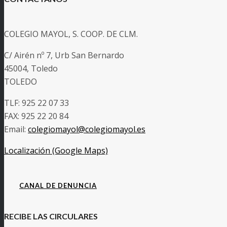
COLEGIO MAYOL, S. COOP. DE CLM.
C/ Airén nº 7, Urb San Bernardo
45004, Toledo
TOLEDO
TLF: 925 22 07 33
FAX: 925 22 20 84
Email:
colegiomayol@colegiomayol.es
Localización (Google Maps)
CANAL DE DENUNCIA
RECIBE LAS CIRCULARES