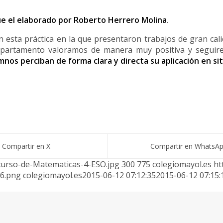
fue el elaborado por Roberto Herrero Molina
.
 esta práctica en la que presentaron trabajos de gran cal
epartamento valoramos de manera muy positiva y seguire
nos perciban de forma clara y directa su aplicación en s
Compartir en X
Compartir en WhatsA
curso-de-Matematicas-4-ESO.jpg
300
775
colegiomayol.es
ht
56.png
colegiomayol.es
2015-06-12 07:12:35
2015-06-12 07:15: