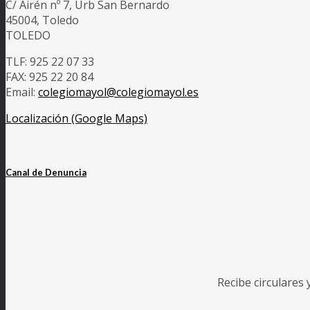
C/ Airén nº 7, Urb San Bernardo
45004, Toledo
TOLEDO
TLF: 925 22 07 33
FAX: 925 22 20 84
Email:
colegiomayol@colegiomayol.es
Localización (Google Maps)
Canal de Denuncia
Recibe circulares