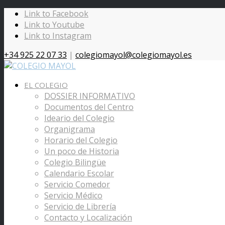
Link to Facebook
Link to Youtube
Link to Instagram
+34 925 22 07 33
|
colegiomayol@colegiomayol.es
EL COLEGIO
DOSSIER INFORMATIVO
Documentos del Centro
Ideario del Colegio
Organigrama
Horario del Colegio
Un poco de Historia
Colegio Bilingüe
Calendario Escolar
Servicio Comedor
Servicio Médico
Servicio de Librería
Contacto y Localización