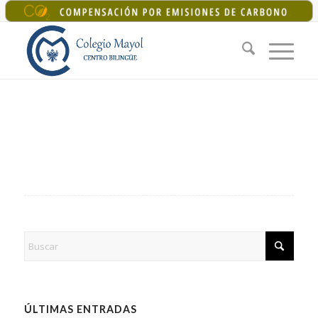
+34 925 22 07 33
|
colegiomayol@colegiomayol.es
ÚLTIMAS ENTRADAS