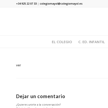
+34 925 22 07 33
|
colegiomayol@colegiomayol.es
EL COLEGIO
C. ED. INFANTIL
ver
Dejar un comentario
¿Quieres unirte a la conversación?