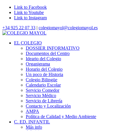
Link to Facebook
Link to Youtube
Link to Instagram
+34 925 22 07 33
|
colegiomayol@colegiomayol.es
EL COLEGIO
DOSSIER INFORMATIVO
Documentos del Centro
Ideario del Colegio
Organigrama
Horario del Colegio
Un poco de Historia
Colegio Bilingüe
Calendario Escolar
Servicio Comedor
Servicio Médico
Servicio de Librería
Contacto y Localización
AMPA
Política de Calidad y Medio Ambiente
C. ED. INFANTIL
Más info