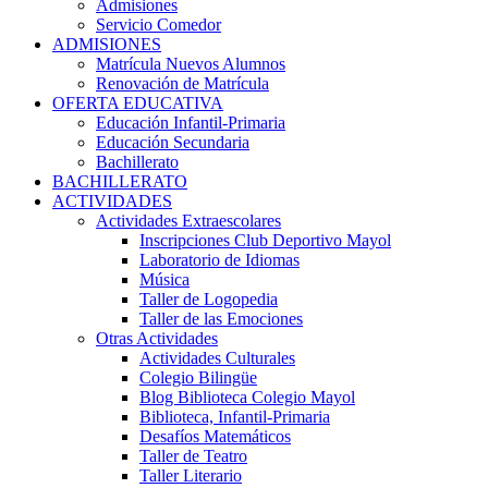
Admisiones
Servicio Comedor
ADMISIONES
Matrícula Nuevos Alumnos
Renovación de Matrícula
OFERTA EDUCATIVA
Educación Infantil-Primaria
Educación Secundaria
Bachillerato
BACHILLERATO
ACTIVIDADES
Actividades Extraescolares
Inscripciones Club Deportivo Mayol
Laboratorio de Idiomas
Música
Taller de Logopedia
Taller de las Emociones
Otras Actividades
Actividades Culturales
Colegio Bilingüe
Blog Biblioteca Colegio Mayol
Biblioteca, Infantil-Primaria
Desafíos Matemáticos
Taller de Teatro
Taller Literario