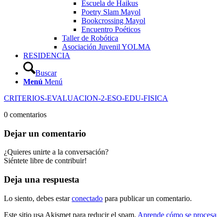
Escuela de Haikus
Poetry Slam Mayol
Bookcrossing Mayol
Encuentro Poéticos
Taller de Robótica
Asociación Juvenil YOLMA
RESIDENCIA
Buscar
Menú
Menú
CRITERIOS-EVALUACION-2-ESO-EDU-FISICA
0
comentarios
Dejar un comentario
¿Quieres unirte a la conversación?
Siéntete libre de contribuir!
Deja una respuesta
Lo siento, debes estar
conectado
para publicar un comentario.
Este sitio usa Akismet para reducir el spam.
Aprende cómo se procesan