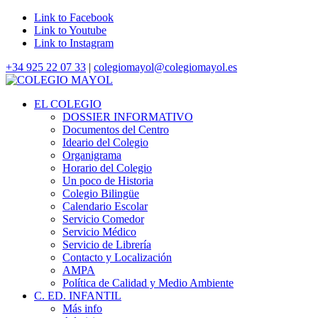
Link to Facebook
Link to Youtube
Link to Instagram
+34 925 22 07 33
|
colegiomayol@colegiomayol.es
EL COLEGIO
DOSSIER INFORMATIVO
Documentos del Centro
Ideario del Colegio
Organigrama
Horario del Colegio
Un poco de Historia
Colegio Bilingüe
Calendario Escolar
Servicio Comedor
Servicio Médico
Servicio de Librería
Contacto y Localización
AMPA
Política de Calidad y Medio Ambiente
C. ED. INFANTIL
Más info