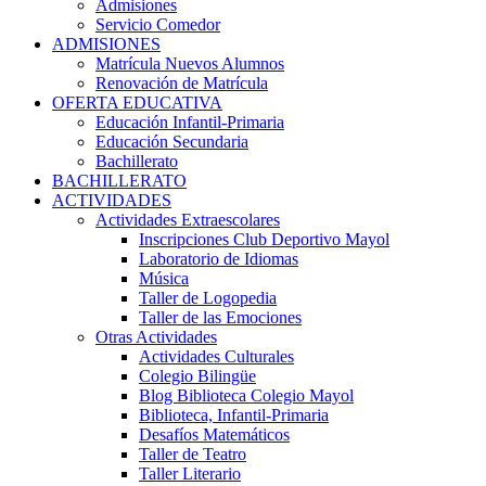
Admisiones
Servicio Comedor
ADMISIONES
Matrícula Nuevos Alumnos
Renovación de Matrícula
OFERTA EDUCATIVA
Educación Infantil-Primaria
Educación Secundaria
Bachillerato
BACHILLERATO
ACTIVIDADES
Actividades Extraescolares
Inscripciones Club Deportivo Mayol
Laboratorio de Idiomas
Música
Taller de Logopedia
Taller de las Emociones
Otras Actividades
Actividades Culturales
Colegio Bilingüe
Blog Biblioteca Colegio Mayol
Biblioteca, Infantil-Primaria
Desafíos Matemáticos
Taller de Teatro
Taller Literario