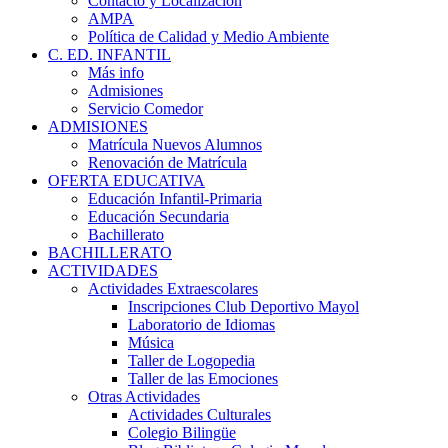
Contacto y Localización
AMPA
Política de Calidad y Medio Ambiente
C. ED. INFANTIL
Más info
Admisiones
Servicio Comedor
ADMISIONES
Matrícula Nuevos Alumnos
Renovación de Matrícula
OFERTA EDUCATIVA
Educación Infantil-Primaria
Educación Secundaria
Bachillerato
BACHILLERATO
ACTIVIDADES
Actividades Extraescolares
Inscripciones Club Deportivo Mayol
Laboratorio de Idiomas
Música
Taller de Logopedia
Taller de las Emociones
Otras Actividades
Actividades Culturales
Colegio Bilingüe