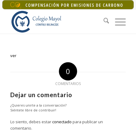
+34 925 22 07 33
|
colegiomayol@colegiomayol.es
ver
0
COMENTARIOS
Dejar un comentario
¿Quieres unirte a la conversación?
Siéntete libre de contribuir!
Lo siento, debes estar
conectado
para publicar un
comentario.