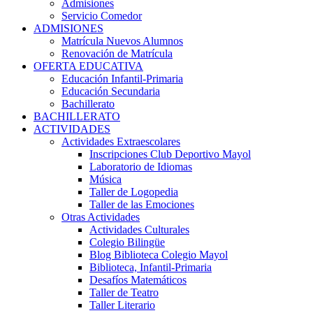
Admisiones
Servicio Comedor
ADMISIONES
Matrícula Nuevos Alumnos
Renovación de Matrícula
OFERTA EDUCATIVA
Educación Infantil-Primaria
Educación Secundaria
Bachillerato
BACHILLERATO
ACTIVIDADES
Actividades Extraescolares
Inscripciones Club Deportivo Mayol
Laboratorio de Idiomas
Música
Taller de Logopedia
Taller de las Emociones
Otras Actividades
Actividades Culturales
Colegio Bilingüe
Blog Biblioteca Colegio Mayol
Biblioteca, Infantil-Primaria
Desafíos Matemáticos
Taller de Teatro
Taller Literario