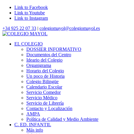
Link to Facebook
Link to Youtube
Link to Instagram
+34 925 22 07 33
|
colegiomayol@colegiomayol.es
EL COLEGIO
DOSSIER INFORMATIVO
Documentos del Centro
Ideario del Colegio
Organigrama
Horario del Colegio
Un poco de Historia
Colegio Bilingüe
Calendario Escolar
Servicio Comedor
Servicio Médico
Servicio de Librería
Contacto y Localización
AMPA
Política de Calidad y Medio Ambiente
C. ED. INFANTIL
Más info