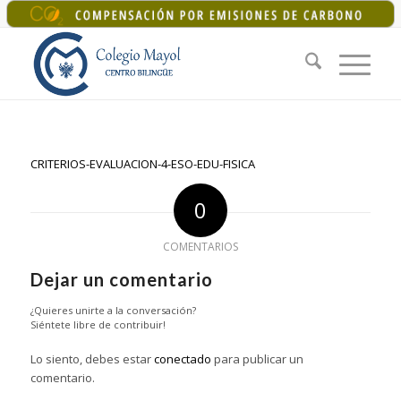
+34 925 22 07 33
|
colegiomayol@colegiomayol.es
CRITERIOS-EVALUACION-4-ESO-EDU-FISICA
0
COMENTARIOS
Dejar un comentario
¿Quieres unirte a la conversación?
Siéntete libre de contribuir!
Lo siento, debes estar
conectado
para publicar un
comentario.