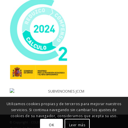
Utilizamos cookies propias y de terceros para mejorar nuestros
servicios. Si continua navegando sin cambiar los ajustes de
cookies de su navegador, consideramos que acepta su uso.
© Copyright - COLEGIO MAYOL, S. COOP. DE CLM
OK
Leer más