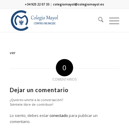
+34 925 22 07 33
|
colegiomayol@colegiomayol.es
ver
0
COMENTARIOS
Dejar un comentario
¿Quieres unirte a la conversación?
Siéntete libre de contribuir!
Lo siento, debes estar
conectado
para publicar un
comentario.