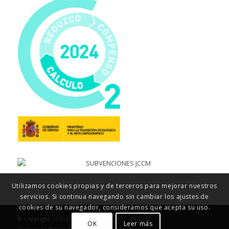
Utilizamos cookies propias y de terceros para mejorar nuestros
servicios. Si continua navegando sin cambiar los ajustes de
cookies de su navegador, consideramos que acepta su uso.
© Copyright - COLEGIO MAYOL, S. COOP. DE CLM
OK
Leer más