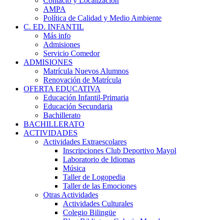
Contacto y Localización
AMPA
Política de Calidad y Medio Ambiente
C. ED. INFANTIL
Más info
Admisiones
Servicio Comedor
ADMISIONES
Matrícula Nuevos Alumnos
Renovación de Matrícula
OFERTA EDUCATIVA
Educación Infantil-Primaria
Educación Secundaria
Bachillerato
BACHILLERATO
ACTIVIDADES
Actividades Extraescolares
Inscripciones Club Deportivo Mayol
Laboratorio de Idiomas
Música
Taller de Logopedia
Taller de las Emociones
Otras Actividades
Actividades Culturales
Colegio Bilingüe