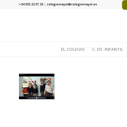
+34 925 22 07 33
|
colegiomayol@colegiomayol.es
EL COLEGIO
C. ED. INFANTIL