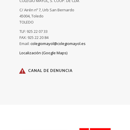
COLEGIO MAYOL, S. COOP. DE CLM.
C/ Airén nº 7, Urb San Bernardo
45004, Toledo
TOLEDO
TLF: 925 22 07 33
FAX: 925 22 20 84
Email:
colegiomayol@colegiomayol.es
Localización (Google Maps)
CANAL DE DENUNCIA