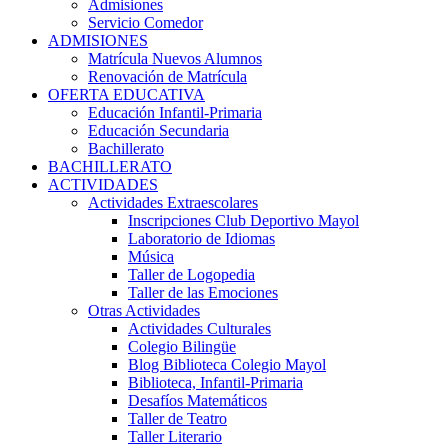
Admisiones
Servicio Comedor
ADMISIONES
Matrícula Nuevos Alumnos
Renovación de Matrícula
OFERTA EDUCATIVA
Educación Infantil-Primaria
Educación Secundaria
Bachillerato
BACHILLERATO
ACTIVIDADES
Actividades Extraescolares
Inscripciones Club Deportivo Mayol
Laboratorio de Idiomas
Música
Taller de Logopedia
Taller de las Emociones
Otras Actividades
Actividades Culturales
Colegio Bilingüe
Blog Biblioteca Colegio Mayol
Biblioteca, Infantil-Primaria
Desafíos Matemáticos
Taller de Teatro
Taller Literario