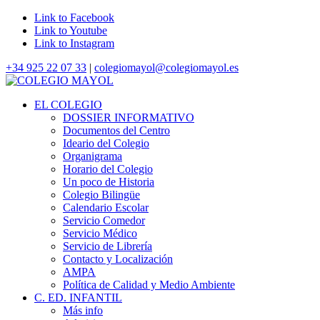
Link to Facebook
Link to Youtube
Link to Instagram
+34 925 22 07 33
|
colegiomayol@colegiomayol.es
EL COLEGIO
DOSSIER INFORMATIVO
Documentos del Centro
Ideario del Colegio
Organigrama
Horario del Colegio
Un poco de Historia
Colegio Bilingüe
Calendario Escolar
Servicio Comedor
Servicio Médico
Servicio de Librería
Contacto y Localización
AMPA
Política de Calidad y Medio Ambiente
C. ED. INFANTIL
Más info