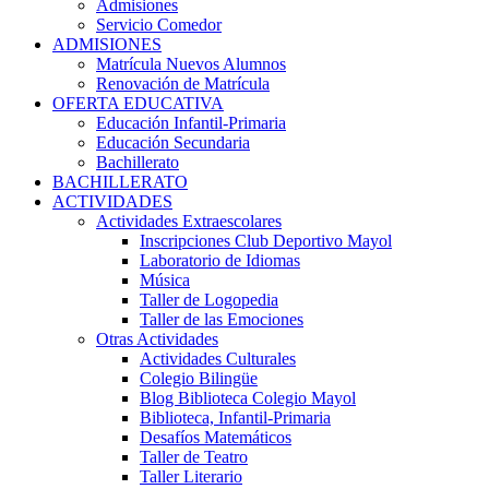
Admisiones
Servicio Comedor
ADMISIONES
Matrícula Nuevos Alumnos
Renovación de Matrícula
OFERTA EDUCATIVA
Educación Infantil-Primaria
Educación Secundaria
Bachillerato
BACHILLERATO
ACTIVIDADES
Actividades Extraescolares
Inscripciones Club Deportivo Mayol
Laboratorio de Idiomas
Música
Taller de Logopedia
Taller de las Emociones
Otras Actividades
Actividades Culturales
Colegio Bilingüe
Blog Biblioteca Colegio Mayol
Biblioteca, Infantil-Primaria
Desafíos Matemáticos
Taller de Teatro
Taller Literario