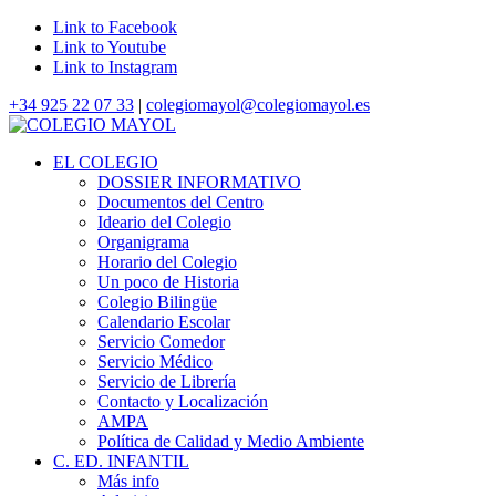
Link to Facebook
Link to Youtube
Link to Instagram
+34 925 22 07 33
|
colegiomayol@colegiomayol.es
EL COLEGIO
DOSSIER INFORMATIVO
Documentos del Centro
Ideario del Colegio
Organigrama
Horario del Colegio
Un poco de Historia
Colegio Bilingüe
Calendario Escolar
Servicio Comedor
Servicio Médico
Servicio de Librería
Contacto y Localización
AMPA
Política de Calidad y Medio Ambiente
C. ED. INFANTIL
Más info