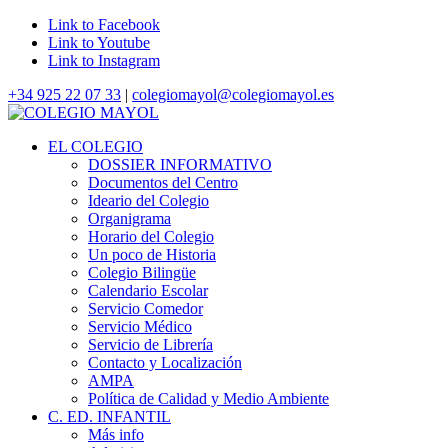
Link to Facebook
Link to Youtube
Link to Instagram
+34 925 22 07 33
|
colegiomayol@colegiomayol.es
EL COLEGIO
DOSSIER INFORMATIVO
Documentos del Centro
Ideario del Colegio
Organigrama
Horario del Colegio
Un poco de Historia
Colegio Bilingüe
Calendario Escolar
Servicio Comedor
Servicio Médico
Servicio de Librería
Contacto y Localización
AMPA
Política de Calidad y Medio Ambiente
C. ED. INFANTIL
Más info