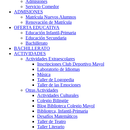
Admisiones
Servicio Comedor
ADMISIONES
Matrícula Nuevos Alumnos
Renovación de Matrícula
OFERTA EDUCATIVA
Educación Infantil-Primaria
Educación Secundaria
Bachillerato
BACHILLERATO
ACTIVIDADES
Actividades Extraescolares
Inscripciones Club Deportivo Mayol
Laboratorio de Idiomas
Música
Taller de Logopedia
Taller de las Emociones
Otras Actividades
Actividades Culturales
Colegio Bilingüe
Blog Biblioteca Colegio Mayol
Biblioteca, Infantil-Primaria
Desafíos Matemáticos
Taller de Teatro
Taller Literario