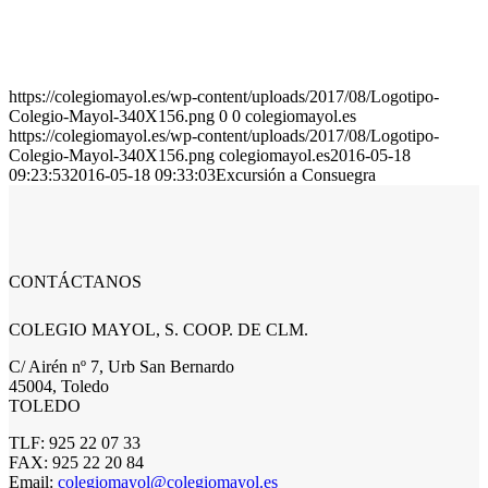
https://colegiomayol.es/wp-content/uploads/2017/08/Logotipo-
Colegio-Mayol-340X156.png
0
0
colegiomayol.es
https://colegiomayol.es/wp-content/uploads/2017/08/Logotipo-
Colegio-Mayol-340X156.png
colegiomayol.es
2016-05-18
09:23:53
2016-05-18 09:33:03
Excursión a Consuegra
CONTÁCTANOS
COLEGIO MAYOL, S. COOP. DE CLM.
C/ Airén nº 7, Urb San Bernardo
45004, Toledo
TOLEDO
TLF: 925 22 07 33
FAX: 925 22 20 84
Email:
colegiomayol@colegiomayol.es