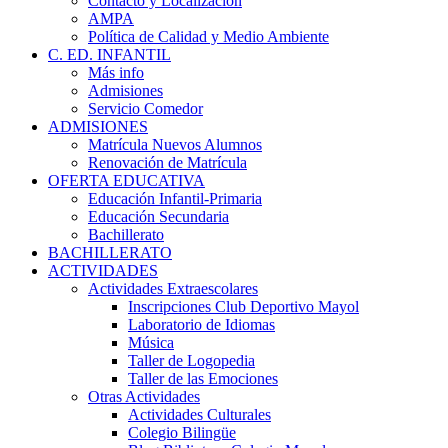
Contacto y Localización
AMPA
Política de Calidad y Medio Ambiente
C. ED. INFANTIL
Más info
Admisiones
Servicio Comedor
ADMISIONES
Matrícula Nuevos Alumnos
Renovación de Matrícula
OFERTA EDUCATIVA
Educación Infantil-Primaria
Educación Secundaria
Bachillerato
BACHILLERATO
ACTIVIDADES
Actividades Extraescolares
Inscripciones Club Deportivo Mayol
Laboratorio de Idiomas
Música
Taller de Logopedia
Taller de las Emociones
Otras Actividades
Actividades Culturales
Colegio Bilingüe