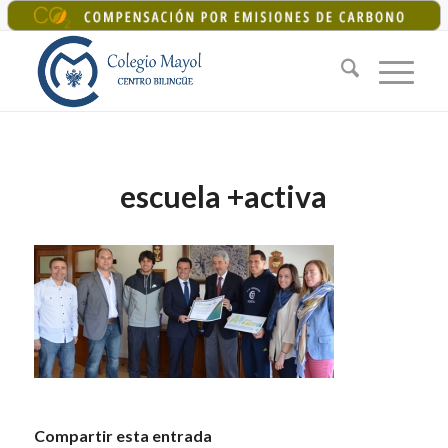
+34 925 22 07 33
|
colegiomayol@colegiomayol.es
escuela +activa
Compartir esta entrada