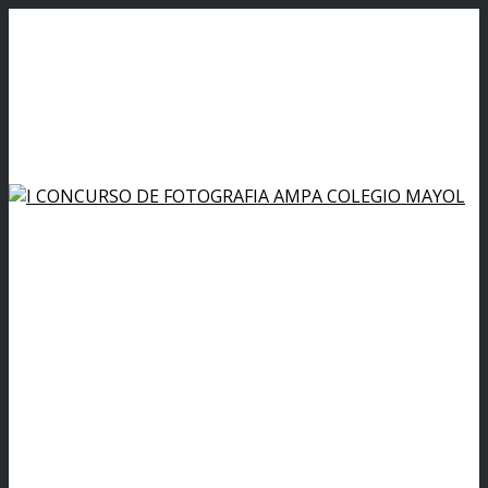
+34 925 22 07 33
|
colegiomayol@colegiomayol.es