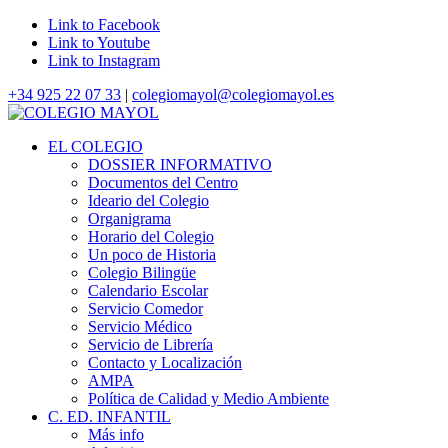
Link to Facebook
Link to Youtube
Link to Instagram
+34 925 22 07 33
|
colegiomayol@colegiomayol.es
EL COLEGIO
DOSSIER INFORMATIVO
Documentos del Centro
Ideario del Colegio
Organigrama
Horario del Colegio
Un poco de Historia
Colegio Bilingüe
Calendario Escolar
Servicio Comedor
Servicio Médico
Servicio de Librería
Contacto y Localización
AMPA
Política de Calidad y Medio Ambiente
C. ED. INFANTIL
Más info