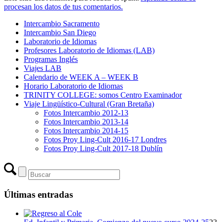
procesan los datos de tus comentarios.
Intercambio Sacramento
Intercambio San Diego
Laboratorio de Idiomas
Profesores Laboratorio de Idiomas (LAB)
Programas Inglés
Viajes LAB
Calendario de WEEK A – WEEK B
Horario Laboratorio de Idiomas
TRINITY COLLEGE: somos Centro Examinador
Viaje Lingüístico-Cultural (Gran Bretaña)
Fotos Intercambio 2012-13
Fotos Intercambio 2013-14
Fotos Intercambio 2014-15
Fotos Proy Ling-Cult 2016-17 Londres
Fotos Proy Ling-Cult 2017-18 Dublín
Últimas entradas