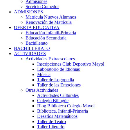
Admisiones
Servicio Comedor
ADMISIONES
Matrícula Nuevos Alumnos
Renovación de Matrícula
OFERTA EDUCATIVA
Educación Infantil-Primaria
Educación Secundaria
Bachillerato
BACHILLERATO
ACTIVIDADES
Actividades Extraescolares
Inscripciones Club Deportivo Mayol
Laboratorio de Idiomas
Música
Taller de Logopedia
Taller de las Emociones
Otras Actividades
Actividades Culturales
Colegio Bilingüe
Blog Biblioteca Colegio Mayol
Biblioteca, Infantil-Primaria
Desafíos Matemáticos
Taller de Teatro
Taller Literario