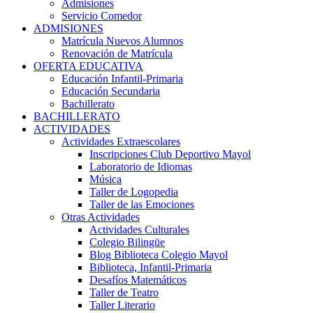
Admisiones
Servicio Comedor
ADMISIONES
Matrícula Nuevos Alumnos
Renovación de Matrícula
OFERTA EDUCATIVA
Educación Infantil-Primaria
Educación Secundaria
Bachillerato
BACHILLERATO
ACTIVIDADES
Actividades Extraescolares
Inscripciones Club Deportivo Mayol
Laboratorio de Idiomas
Música
Taller de Logopedia
Taller de las Emociones
Otras Actividades
Actividades Culturales
Colegio Bilingüe
Blog Biblioteca Colegio Mayol
Biblioteca, Infantil-Primaria
Desafíos Matemáticos
Taller de Teatro
Taller Literario