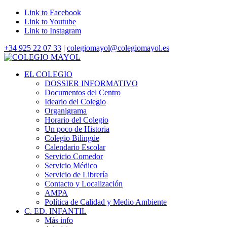
Link to Facebook
Link to Youtube
Link to Instagram
+34 925 22 07 33
|
colegiomayol@colegiomayol.es
EL COLEGIO
DOSSIER INFORMATIVO
Documentos del Centro
Ideario del Colegio
Organigrama
Horario del Colegio
Un poco de Historia
Colegio Bilingüe
Calendario Escolar
Servicio Comedor
Servicio Médico
Servicio de Librería
Contacto y Localización
AMPA
Política de Calidad y Medio Ambiente
C. ED. INFANTIL
Más info