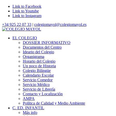
Link to Facebook
Link to Youtube
Link to Instagram
+34 925 22 07 33
|
colegiomayol@colegiomayol.es
EL COLEGIO
DOSSIER INFORMATIVO
Documentos del Centro
Ideario del Colegio
Organigrama
Horario del Colegio
Un poco de Historia
Colegio Bilingüe
Calendario Escolar
Servicio Comedor
Servicio Médico
Servicio de Librería
Contacto y Localización
AMPA
Política de Calidad y Medio Ambiente
C. ED. INFANTIL
Más info