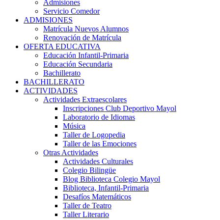
Admisiones
Servicio Comedor
ADMISIONES
Matrícula Nuevos Alumnos
Renovación de Matrícula
OFERTA EDUCATIVA
Educación Infantil-Primaria
Educación Secundaria
Bachillerato
BACHILLERATO
ACTIVIDADES
Actividades Extraescolares
Inscripciones Club Deportivo Mayol
Laboratorio de Idiomas
Música
Taller de Logopedia
Taller de las Emociones
Otras Actividades
Actividades Culturales
Colegio Bilingüe
Blog Biblioteca Colegio Mayol
Biblioteca, Infantil-Primaria
Desafíos Matemáticos
Taller de Teatro
Taller Literario