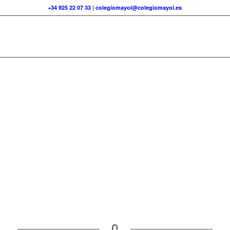
+34 925 22 07 33
|
colegiomayol@colegiomayol.es
0