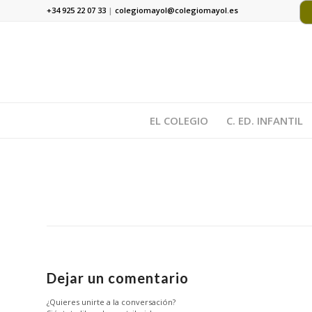
+34 925 22 07 33
|
colegiomayol@colegiomayol.es
EL COLEGIO
C. ED. INFANTIL
Dejar un comentario
¿Quieres unirte a la conversación?