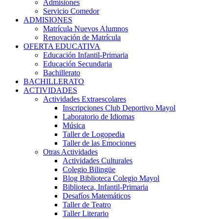
Admisiones
Servicio Comedor
ADMISIONES
Matrícula Nuevos Alumnos
Renovación de Matrícula
OFERTA EDUCATIVA
Educación Infantil-Primaria
Educación Secundaria
Bachillerato
BACHILLERATO
ACTIVIDADES
Actividades Extraescolares
Inscripciones Club Deportivo Mayol
Laboratorio de Idiomas
Música
Taller de Logopedia
Taller de las Emociones
Otras Actividades
Actividades Culturales
Colegio Bilingüe
Blog Biblioteca Colegio Mayol
Biblioteca, Infantil-Primaria
Desafíos Matemáticos
Taller de Teatro
Taller Literario