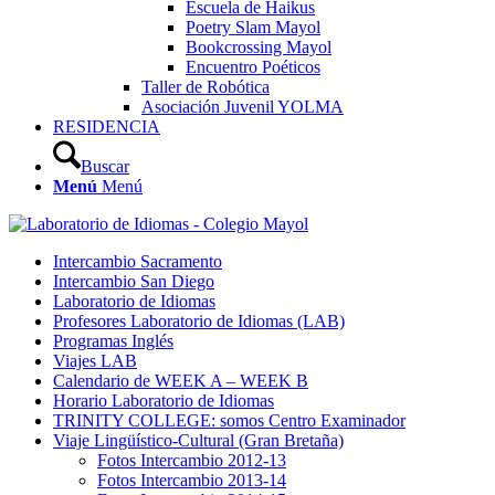
Escuela de Haikus
Poetry Slam Mayol
Bookcrossing Mayol
Encuentro Poéticos
Taller de Robótica
Asociación Juvenil YOLMA
RESIDENCIA
Buscar
Menú
Menú
Intercambio Sacramento
Intercambio San Diego
Laboratorio de Idiomas
Profesores Laboratorio de Idiomas (LAB)
Programas Inglés
Viajes LAB
Calendario de WEEK A – WEEK B
Horario Laboratorio de Idiomas
TRINITY COLLEGE: somos Centro Examinador
Viaje Lingüístico-Cultural (Gran Bretaña)
Fotos Intercambio 2012-13
Fotos Intercambio 2013-14