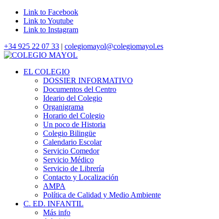
Link to Facebook
Link to Youtube
Link to Instagram
+34 925 22 07 33
|
colegiomayol@colegiomayol.es
EL COLEGIO
DOSSIER INFORMATIVO
Documentos del Centro
Ideario del Colegio
Organigrama
Horario del Colegio
Un poco de Historia
Colegio Bilingüe
Calendario Escolar
Servicio Comedor
Servicio Médico
Servicio de Librería
Contacto y Localización
AMPA
Política de Calidad y Medio Ambiente
C. ED. INFANTIL
Más info