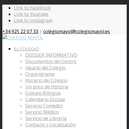
Link to Facebook
Link to Youtube
Link to Instagram
+34 925 22 07 33
|
colegiomayol@colegiomayol.es
EL COLEGIO
DOSSIER INFORMATIVO
Documentos del Centro
Ideario del Colegio
Organigrama
Horario del Colegio
Un poco de Historia
Colegio Bilingüe
Calendario Escolar
Servicio Comedor
Servicio Médico
Servicio de Librería
Contacto y Localización