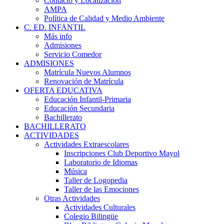
Contacto y Localización
AMPA
Política de Calidad y Medio Ambiente
C. ED. INFANTIL
Más info
Admisiones
Servicio Comedor
ADMISIONES
Matrícula Nuevos Alumnos
Renovación de Matrícula
OFERTA EDUCATIVA
Educación Infantil-Primaria
Educación Secundaria
Bachillerato
BACHILLERATO
ACTIVIDADES
Actividades Extraescolares
Inscripciones Club Deportivo Mayol
Laboratorio de Idiomas
Música
Taller de Logopedia
Taller de las Emociones
Otras Actividades
Actividades Culturales
Colegio Bilingüe