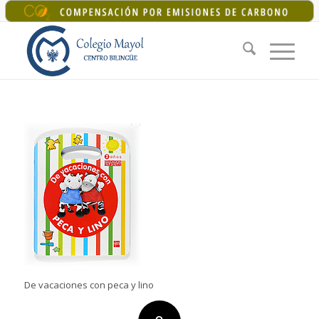
+34 925 22 07 33
|
colegiomayol@colegiomayol.es
De vacaciones con peca y lino