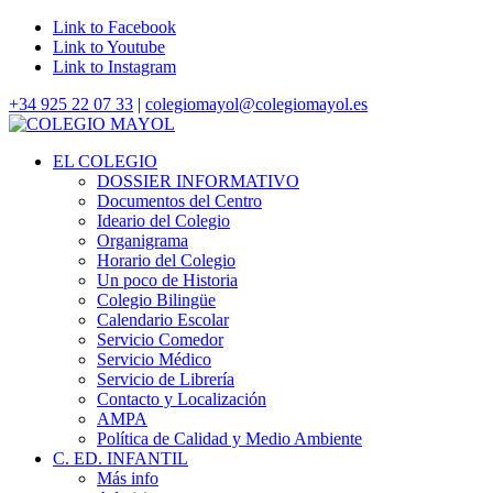
Link to Facebook
Link to Youtube
Link to Instagram
+34 925 22 07 33
|
colegiomayol@colegiomayol.es
EL COLEGIO
DOSSIER INFORMATIVO
Documentos del Centro
Ideario del Colegio
Organigrama
Horario del Colegio
Un poco de Historia
Colegio Bilingüe
Calendario Escolar
Servicio Comedor
Servicio Médico
Servicio de Librería
Contacto y Localización
AMPA
Política de Calidad y Medio Ambiente
C. ED. INFANTIL
Más info