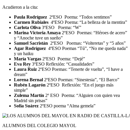
Acudieron a la cita:
Paula Rodríguez
2ºESO Poema: “Todos sentimos”
Carmen Rubiales
4ºESO Poema: “La belleza de la mentira”
Carlota Oliva
3ºESO Poema: “W”
Marina Victoria Amaya
2ºESO Poemas: “Héroes de acero”
y “Anoche tuve un sueño”
Samuel Sacristán
2ºESO Poemas: “Volteretas” y “5 años”
Agar Rodríguez
4ºESO Poemas “Tú”, “No me queda nada”
y un haiku
María Vargas
2ºESO Poema: “Dejé”
Eva Rey
3ºESO Reflexión: “Casualidades”
Laura Ruiz
2ºESO Poemas: “Tenerte de vuelta”, “I have a
dream”
Lorena Bernal
2ºESO Poemas: “Sinestesia”, “El Barco”
Rubén Lagarón
2ºESO Reflexión: “En el juego más
simple”
Zulema Martín
2º ESO Poema: “Alguien con quien vea
Madrid sin prisas”
Sofía Suárez
2ºESO poema “Alma gemela”
ALUMNOS DEL COLEGIO MAYOL