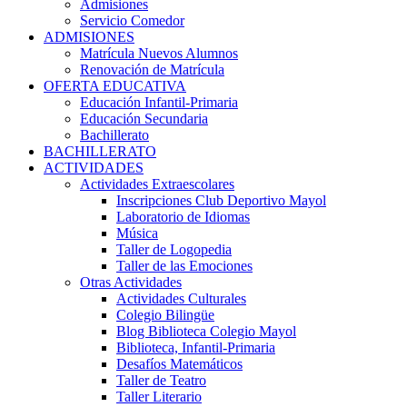
Admisiones
Servicio Comedor
ADMISIONES
Matrícula Nuevos Alumnos
Renovación de Matrícula
OFERTA EDUCATIVA
Educación Infantil-Primaria
Educación Secundaria
Bachillerato
BACHILLERATO
ACTIVIDADES
Actividades Extraescolares
Inscripciones Club Deportivo Mayol
Laboratorio de Idiomas
Música
Taller de Logopedia
Taller de las Emociones
Otras Actividades
Actividades Culturales
Colegio Bilingüe
Blog Biblioteca Colegio Mayol
Biblioteca, Infantil-Primaria
Desafíos Matemáticos
Taller de Teatro
Taller Literario