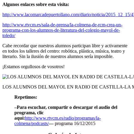
Algunos enlaces sobre esta visita:
http://www.lacomarcadepuertollano.com/diario/noticia/2015_12_15/4
http://www.rtvcm.es/sala-de-prensa/la-colmena-de-rcm-crea-un-
programa-con-los-alumnos-de-literatura-del-colegio-mayol-de-
toledo/
Cabe recordar que nuestros alumnos participan libre y activamente
en todos los talleres del centro: robótica, plástica, música, teatro y
literario. Sin la ilusión de nuestros alumnos sería imposible.
¡Estamos orgullosos de vosotros!
LOS ALUMNOS DEL MAYOL EN RADIO DE CASTILLA-LA
Repetimos:
–Para escuchar, compartir o descargar el audio del
programa, clic
aquí:
http://www.rtvcm.es/radio/programas/la-
colmena/podcasts/
—
programa 16/12/2015