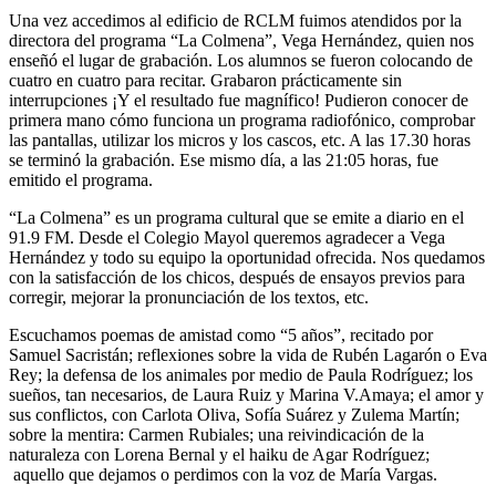
Una vez accedimos al edificio de RCLM fuimos atendidos por la
directora del programa “La Colmena”, Vega Hernández, quien nos
enseñó el lugar de grabación. Los alumnos se fueron colocando de
cuatro en cuatro para recitar. Grabaron prácticamente sin
interrupciones ¡Y el resultado fue magnífico! Pudieron conocer de
primera mano cómo funciona un programa radiofónico, comprobar
las pantallas, utilizar los micros y los cascos, etc. A las 17.30 horas
se terminó la grabación. Ese mismo día, a las 21:05 horas, fue
emitido el programa.
“La Colmena” es un programa cultural que se emite a diario en el
91.9 FM. Desde el Colegio Mayol queremos agradecer a Vega
Hernández y todo su equipo la oportunidad ofrecida. Nos quedamos
con la satisfacción de los chicos, después de ensayos previos para
corregir, mejorar la pronunciación de los textos, etc.
Escuchamos poemas de amistad como “5 años”, recitado por
Samuel Sacristán; reflexiones sobre la vida de Rubén Lagarón o Eva
Rey; la defensa de los animales por medio de Paula Rodríguez; los
sueños, tan necesarios, de Laura Ruiz y Marina V.Amaya; el amor y
sus conflictos, con Carlota Oliva, Sofía Suárez y Zulema Martín;
sobre la mentira: Carmen Rubiales; una reivindicación de la
naturaleza con Lorena Bernal y el haiku de Agar Rodríguez;
aquello que dejamos o perdimos con la voz de María Vargas.