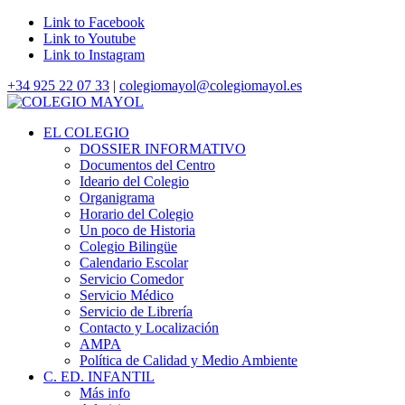
Link to Facebook
Link to Youtube
Link to Instagram
+34 925 22 07 33
|
colegiomayol@colegiomayol.es
EL COLEGIO
DOSSIER INFORMATIVO
Documentos del Centro
Ideario del Colegio
Organigrama
Horario del Colegio
Un poco de Historia
Colegio Bilingüe
Calendario Escolar
Servicio Comedor
Servicio Médico
Servicio de Librería
Contacto y Localización
AMPA
Política de Calidad y Medio Ambiente
C. ED. INFANTIL
Más info