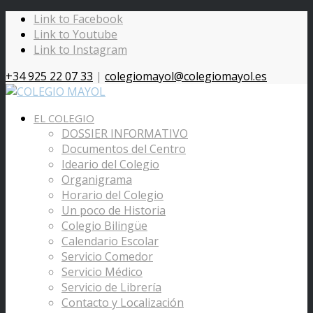
Link to Facebook
Link to Youtube
Link to Instagram
+34 925 22 07 33
|
colegiomayol@colegiomayol.es
EL COLEGIO
DOSSIER INFORMATIVO
Documentos del Centro
Ideario del Colegio
Organigrama
Horario del Colegio
Un poco de Historia
Colegio Bilingüe
Calendario Escolar
Servicio Comedor
Servicio Médico
Servicio de Librería
Contacto y Localización